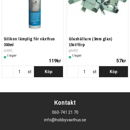
Silikon lämplig för växthus
Glashållare (3mm glas)
300ml
15st/förp
sil001
glh001
I lager
I lager
119kr
57kr
st
Köp
st
Köp
Kontakt
060-741 21 70
info@hobbyvaxthus.se