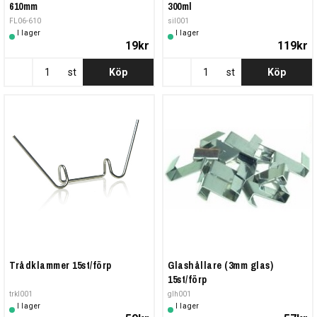
610mm
300ml
FL06-610
sil001
I lager
I lager
19kr
119kr
st
Köp
st
Köp
Trådklammer 15st/förp
Glashållare (3mm glas)
15st/förp
trkl001
glh001
I lager
I lager