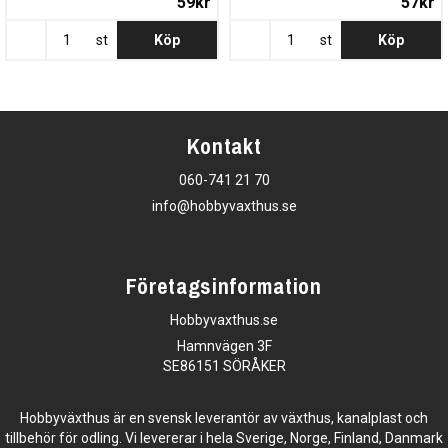
59kr
57kr
st
Köp
st
Köp
Kontakt
060-741 21 70
info@hobbyvaxthus.se
Företagsinformation
Hobbyvaxthus.se
Hamnvägen 3F
SE86151 SÖRÅKER
Hobbyväxthus är en svensk leverantör av växthus, kanalplast och
tillbehör för odling. Vi levererar i hela Sverige, Norge, Finland, Danmark