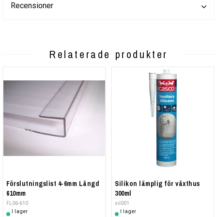
Recensioner
Relaterade produkter
Förslutningslist 4-6mm Längd
Silikon lämplig för växthus
610mm
300ml
FL06-610
sil001
I lager
I lager