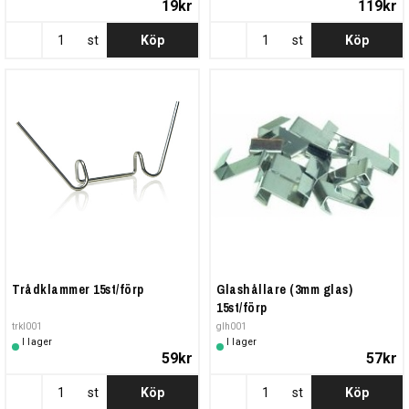
19kr
119kr
st
Köp
st
Köp
Trådklammer 15st/förp
Glashållare (3mm glas)
15st/förp
trkl001
glh001
I lager
I lager
59kr
57kr
st
Köp
st
Köp