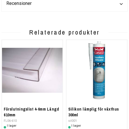
Recensioner
Relaterade produkter
Förslutningslist 4-6mm Längd
Silikon lämplig för växthus
610mm
300ml
FL06-610
sil001
I lager
I lager