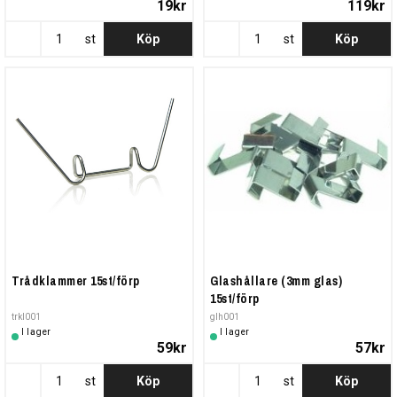
19kr
119kr
st
Köp
st
Köp
Trådklammer 15st/förp
Glashållare (3mm glas)
15st/förp
trkl001
glh001
I lager
I lager
59kr
57kr
st
Köp
st
Köp