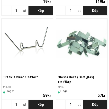
19kr
119kr
st
Köp
st
Köp
Trådklammer 15st/förp
Glashållare (3mm glas)
15st/förp
trkl001
glh001
I lager
I lager
59kr
57kr
st
Köp
st
Köp