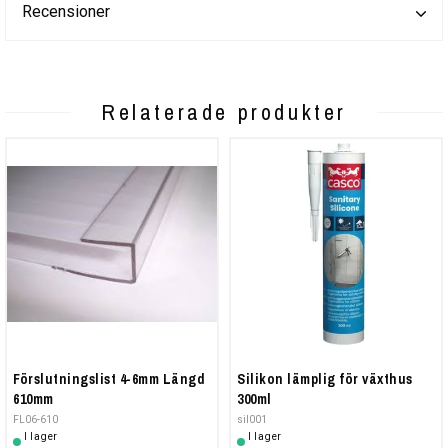
Recensioner
Relaterade produkter
Förslutningslist 4-6mm Längd
Silikon lämplig för växthus
610mm
300ml
FL06-610
sil001
I lager
I lager