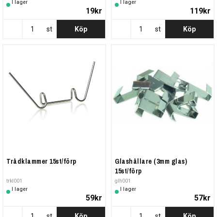
I lager
I lager
19kr
119kr
st
Köp
st
Köp
Trådklammer 15st/förp
Glashållare (3mm glas)
15st/förp
trkl001
glh001
I lager
I lager
59kr
57kr
st
Köp
st
Köp