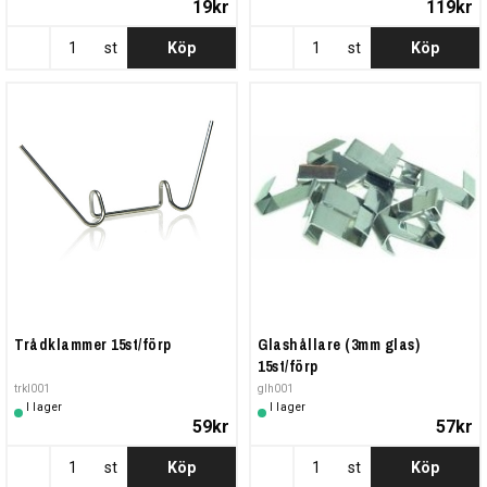
19kr
119kr
st
Köp
st
Köp
Trådklammer 15st/förp
Glashållare (3mm glas)
15st/förp
trkl001
glh001
I lager
I lager
59kr
57kr
st
Köp
st
Köp