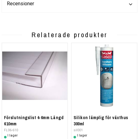
Recensioner
Relaterade produkter
Förslutningslist 4-6mm Längd
Silikon lämplig för växthus
610mm
300ml
FL06-610
sil001
I lager
I lager