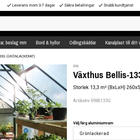
Leverans inom 3-7 dagar
Säkra betalningar
Snabb kundtjänst
var, beslag mm
Bord & hyllor
Odlingsbäddar
Kanalplast till ditt
33G (GRÖNLACKERAT)
RW
Växthus Bellis-13
Storlek 13,3 m² (BxLxH) 260
Artikelnr RWB133G
Välj färg aluminiumram