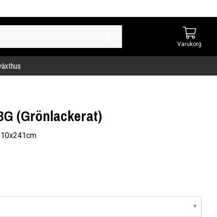
Varukorg
 växthus
3G (Grönlackerat)
x510x241cm