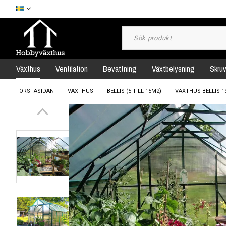
Växthus
Ventilation
Bevattning
Växtbelysning
Skru
FÖRSTASIDAN
VÄXTHUS
BELLIS (5 TILL 15M2)
VÄXTHUS BELLIS-1