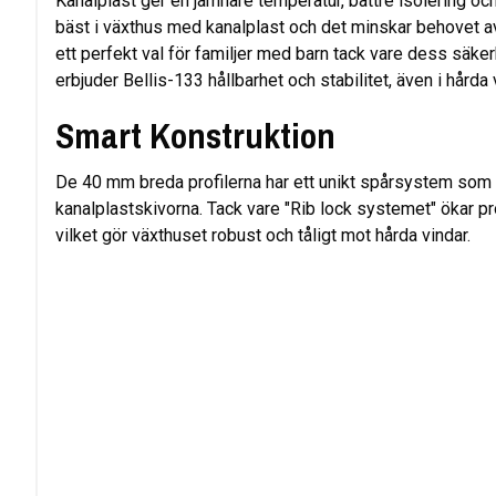
Kanalplast ger en jämnare temperatur, bättre isolering och 
bäst i växthus med kanalplast och det minskar behovet a
ett perfekt val för familjer med barn tack vare dess säk
erbjuder Bellis-133 hållbarhet och stabilitet, även i hårda
Smart Konstruktion
De 40 mm breda profilerna har ett unikt spårsystem som 
kanalplastskivorna. Tack vare "Rib lock systemet" ökar p
vilket gör växthuset robust och tåligt mot hårda vindar.