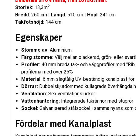
Delbetala till 0% ränta, från 2016kr/mån.
2
Storlek:
13,3m
Bredd:
260 cm |
Längd:
510 cm |
Höjd:
241 cm
Takfotshöjd:
144 cm
Egenskaper
Stomme av:
Aluminium
Färg stomme:
Välj mellan olackerad, grön- eller sv
Profiler:
40 mm breda tak- och väggprofiler med "Rib
profilerna med över 25%
Material:
6 mm slagtålig UV-beständig kanalplast för 
Dörrar:
Dubbelskjutdörr med kullagrade överhängda h
Ventilation:
Sex ventilationsluckor
Vattenhantering:
Integrerade takrännor med stuprör
Sockel:
Galvaniserad stålsockel i samma nyans som
Fördelar med Kanalplast