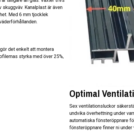
är tåligare än glas. Växter trivs
v skuggväv. Kanalplast är även
erhet. Med 6 mm tjocklek
 väderförhållanden.
gör det enkelt att montera
rofilernas styrka med över 25%,
Optimal Ventilat
Sex ventilationsluckor säkerstäl
undvika överhettning under va
automatiska fönsteröppnare för att 
fönsteröppnare finner ni under 