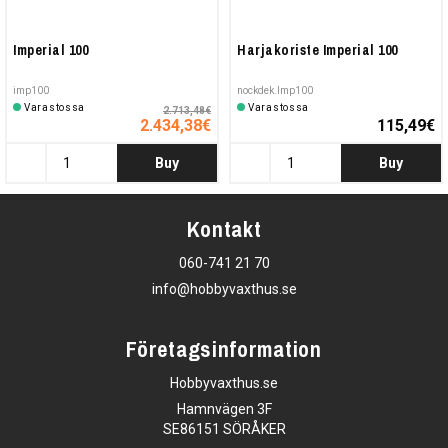
Imperial 100
Harjakoriste Imperial 100
imp100
nockdek.Imp100
Varastossa
Varastossa
2.713,48€
2.434,38€
115,49€
Buy
Buy
Kontakt
060-741 21 70
info@hobbyvaxthus.se
Företagsinformation
Hobbyvaxthus.se
Hamnvägen 3F
SE86151 SÖRÅKER