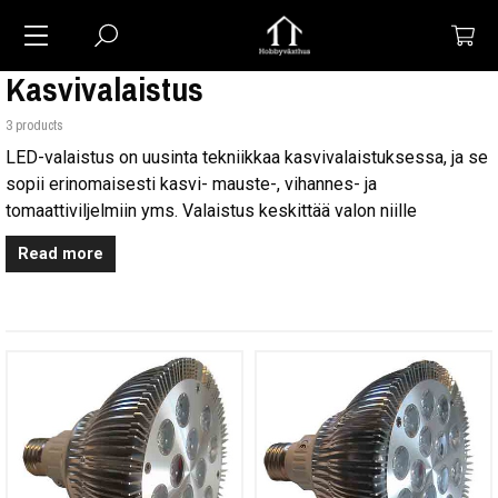
Kasvivalaistus
3 products
LED-valaistus on uusinta tekniikkaa kasvivalaistuksessa, ja se
sopii erinomaisesti kasvi- mauste-, vihannes- ja
tomaattiviljelmiin yms. Valaistus keskittää valon niille
aallonpituuksille, joita kasvien yhteyttäminen vaatii, eikä se
Read more
levitä valoa näiden aallonpituuksien ulkopuolella, minkä
ansiosta energiankulutusta voidaan säästää aina 80 % muihin
perinteisiin kasvien valonlähteisiin verrattuna.