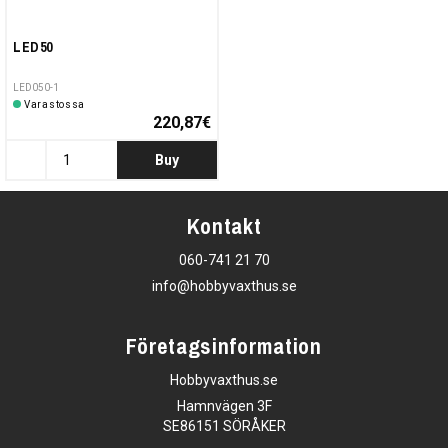
LED50
LED050-1
Varastossa
220,87€
Buy
Kontakt
060-741 21 70
info@hobbyvaxthus.se
Företagsinformation
Hobbyvaxthus.se
Hamnvägen 3F
SE86151 SÖRÅKER