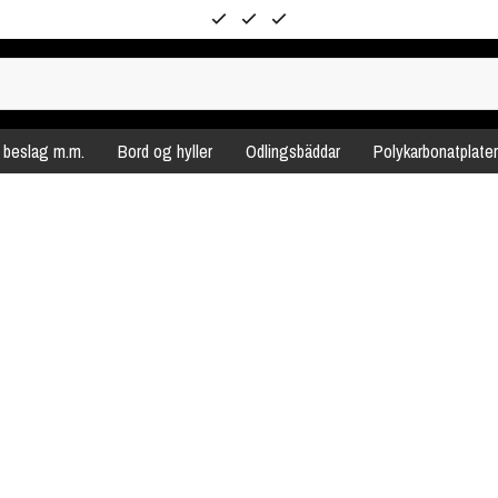
, beslag m.m.
Bord og hyller
Odlingsbäddar
Polykarbonatplater