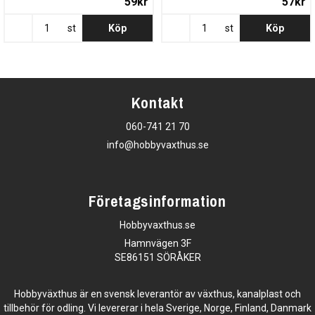
59kr
57kr
st
Köp
st
Köp
Kontakt
060-741 21 70
info@hobbyvaxthus.se
Företagsinformation
Hobbyvaxthus.se
Hamnvägen 3F
SE86151 SÖRÅKER
Hobbyväxthus är en svensk leverantör av växthus, kanalplast och
tillbehör för odling. Vi levererar i hela Sverige, Norge, Finland, Danmark