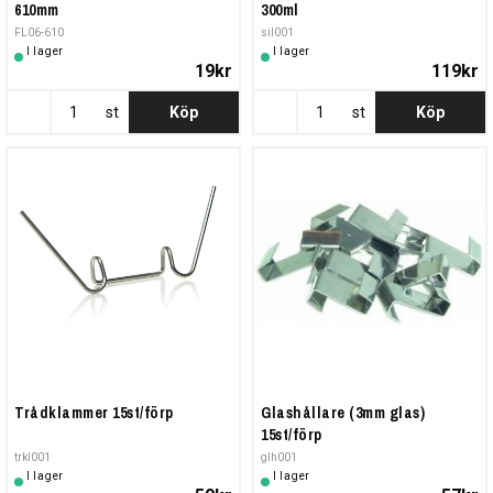
610mm
300ml
FL06-610
sil001
I lager
I lager
19kr
119kr
st
Köp
st
Köp
Trådklammer 15st/förp
Glashållare (3mm glas)
15st/förp
trkl001
glh001
I lager
I lager