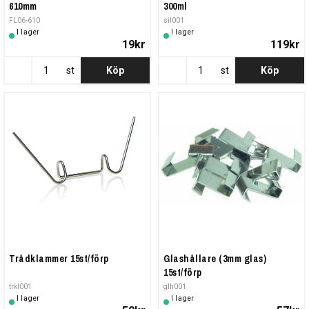
610mm
300ml
FL06-610
sil001
I lager
I lager
19kr
119kr
st
Köp
st
Köp
Trådklammer 15st/förp
Glashållare (3mm glas)
15st/förp
trkl001
glh001
I lager
I lager