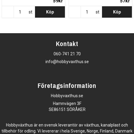
59kr
57kr
st
Köp
st
Köp
Kontakt
060-741 21 70
info@hobbyvaxthus.se
Företagsinformation
Hobbyvaxthus.se
Hamnvägen 3F
SE86151 SÖRÅKER
Hobbyväxthus är en svensk leverantör av växthus, kanalplast och
tillbehör för odling. Vi levererar i hela Sverige, Norge, Finland, Danmark