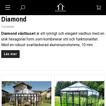
Diamond
3 produkter
Diamond växthuset
är ett rymligt och elegant växthus med en
unik hexagonal form som kombinerar stil och funktionalitet.
Med en robust svartlackerad aluminiumstomme, 10 mm
kanalplast i taket och 4 mm härdat säkerhetsglas i väggarna
Läs mer
erbjuder det både hållbarhet och optimalt ljusinsläpp. Perfekt
för både hobbyodlare och trädgårdsentusiaster som söker en
modern och praktisk lösning för sina odlingsbehov.