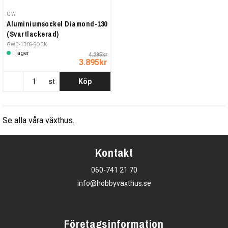
GW
Aluminiumsockel Diamond-130
(Svartlackerad)
GWD-130S-SOCK
I lager
4.285kr
3.895kr
st
Köp
Se alla våra växthus.
Kontakt
060-741 21 70
info@hobbyvaxthus.se
Företagsinformation