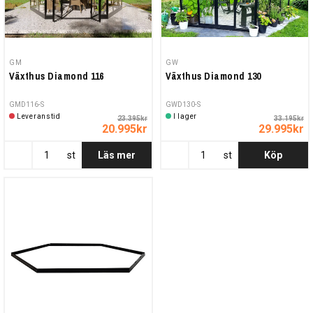
GM
GW
Växthus Diamond 116
Växthus Diamond 130
GMD116-S
GWD130-S
Leveranstid
I lager
23.395kr
33.195kr
20.995kr
29.995kr
st
Läs mer
st
Köp