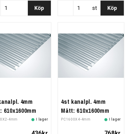
Köp
st
Köp
kanalpl. 4mm
4st kanalpl. 4mm
t: 610x1600mm
Mått: 610x1600mm
00X2-4mm
I lager
PC1600X4-4mm
I lager
436kr
768kr