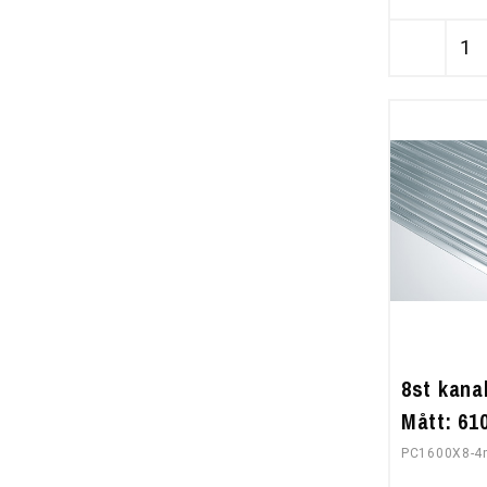
8st kana
Mått: 6
PC1600X8-