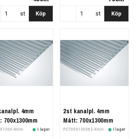
st
Köp
st
Köp
kanalpl. 4mm
2st kanalpl. 4mm
t: 700x1300mm
Mått: 700x1300mm
0X1300-4mm
I lager
PC700X1300X2-4mm
I lager