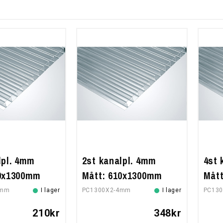
lpl. 4mm
2st kanalpl. 4mm
4st 
10x1300mm
Mått: 610x1300mm
Måt
4mm
I lager
PC1300X2-4mm
I lager
PC13
210kr
348kr