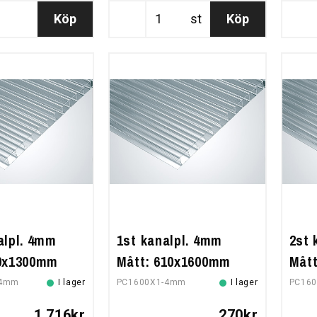
Köp
st
Köp
alpl. 4mm
1st kanalpl. 4mm
2st 
10x1300mm
Mått: 610x1600mm
Måt
-4mm
I lager
PC1600X1-4mm
I lager
PC16
1.716kr
270kr