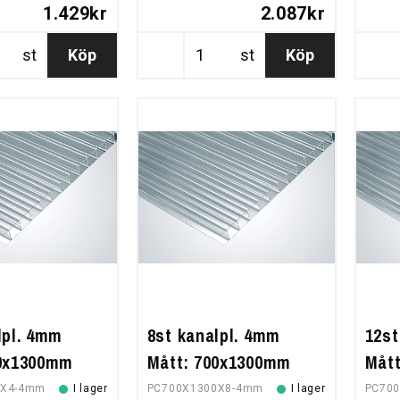
1.429kr
2.087kr
st
Köp
st
Köp
lpl. 4mm
8st kanalpl. 4mm
12st
00x1300mm
Mått: 700x1300mm
Måt
0X4-4mm
I lager
PC700X1300X8-4mm
I lager
PC70