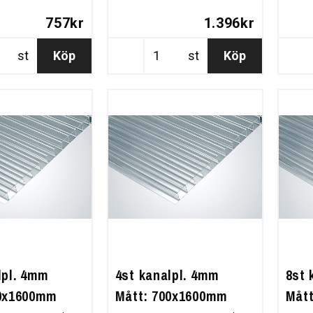
757kr
1.396kr
st
Köp
st
Köp
lpl. 4mm
4st kanalpl. 4mm
8st 
00x1600mm
Mått: 700x1600mm
Måt