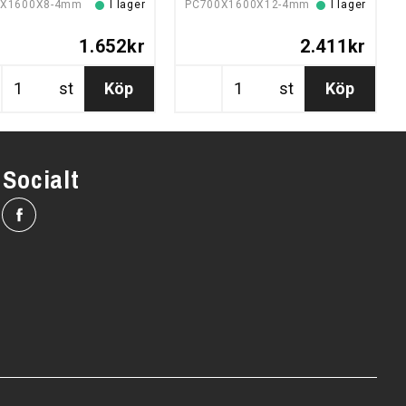
0X1600X8-4mm
I lager
PC700X1600X12-4mm
I lager
1.652kr
2.411kr
st
Köp
st
Köp
Socialt