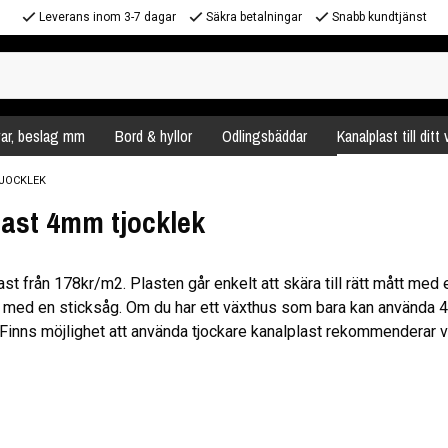
Leverans inom 3-7 dagar
Säkra betalningar
Snabb kundtjänst
var, beslag mm
Bord & hyllor
Odlingsbäddar
Kanalplast till ditt
JOCKLEK
ast 4mm tjocklek
t från 178kr/m2. Plasten går enkelt att skära till rätt mått med 
pa med en sticksåg. Om du har ett växthus som bara kan använda 
. Finns möjlighet att använda tjockare kanalplast rekommenderar vi
 i stället då den är styvare och därmed vindtåligare.
extruderad med ett 50µm tjockt lager UV-skydd vilket är det tjoc
ydd för kanalplast som finns på marknaden.