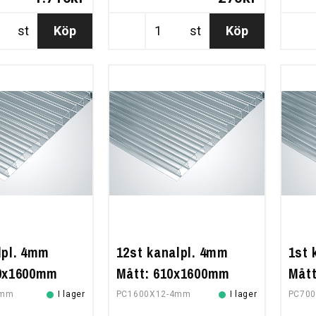
st
Köp
st
Köp
lpl. 4mm
12st kanalpl. 4mm
1st 
10x1600mm
Mått: 610x1600mm
Måt
4mm
I lager
PC1600X12-4mm
I lager
PC70