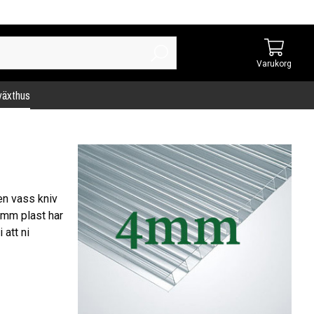
Varukorg
 växthus
en vass kniv
4mm plast har
 att ni
kaste lager