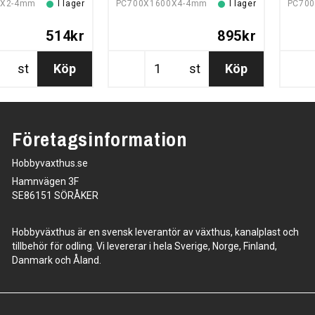
0X2-4mm
I lager
PC700X1600X4-4mm
I lager
PC70
514kr
895kr
st
Köp
st
Köp
Företagsinformation
Hobbyvaxthus.se
Hamnvägen 3F
SE86151 SÖRÅKER
Hobbyväxthus är en svensk leverantör av växthus, kanalplast och
tillbehör för odling. Vi levererar i hela Sverige, Norge, Finland,
Danmark och Åland.