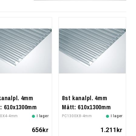
kanalpl. 4mm
8st kanalpl. 4mm
t: 610x1300mm
Mått: 610x1300mm
00X4-4mm
I lager
PC1300X8-4mm
I lager
656kr
1.211kr