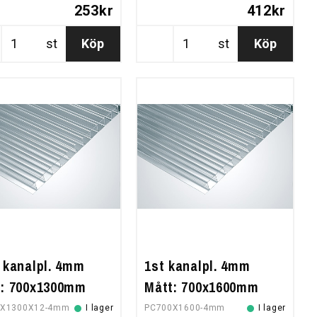
253kr
412kr
st
Köp
st
Köp
 kanalpl. 4mm
1st kanalpl. 4mm
t: 700x1300mm
Mått: 700x1600mm
0X1300X12-4mm
I lager
PC700X1600-4mm
I lager