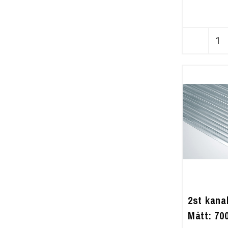
2st kana
Mått: 7