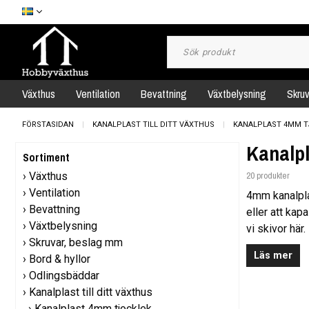
Växthus
Ventilation
Bevattning
Växtbelysning
Skru
FÖRSTASIDAN
KANALPLAST TILL DITT VÄXTHUS
KANALPLAST 4MM T
Kanalpl
Sortiment
Växthus
20 produkter
Ventilation
4mm kanalplas
Bevattning
eller att ka
Växtbelysning
vi skivor här
Skruvar, beslag mm
använder 6mm
Läs mer
Bord & hyllor
Plasten är co
Odlingsbäddar
och bästa sk
Kanalplast till ditt växthus
Kanalplast 4mm tjocklek