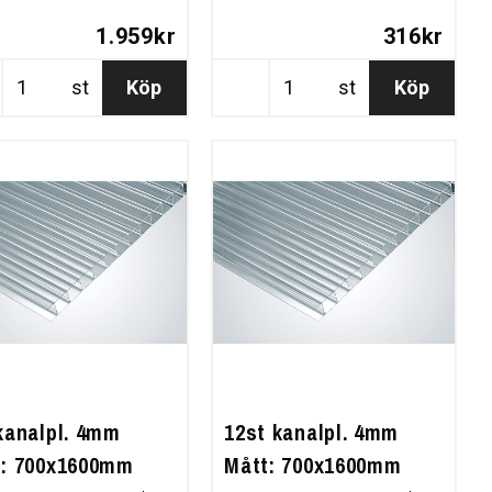
1.959kr
316kr
st
Köp
st
Köp
kanalpl. 4mm
12st kanalpl. 4mm
t: 700x1600mm
Mått: 700x1600mm