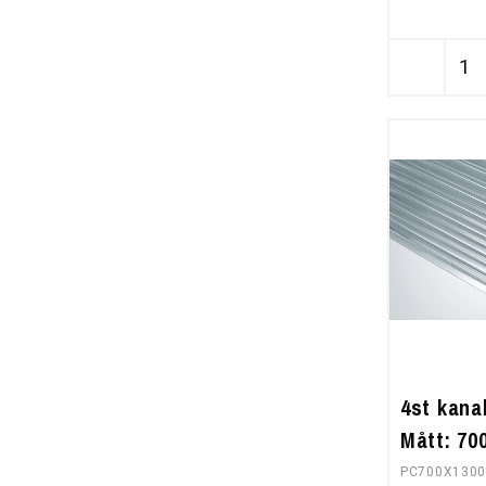
4st kana
Mått: 7
PC700X130