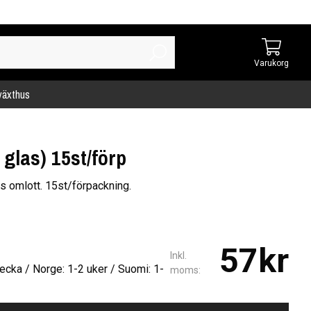
Varukorg
 växthus
glas) 15st/förp
as omlott. 15st/förpackning.
57kr
Inkl.
ecka / Norge: 1-2 uker / Suomi: 1-
moms: