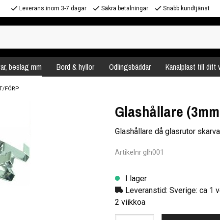
Leverans inom 3-7 dagar
Säkra betalningar
Snabb kundtjänst
var, beslag mm
Bord & hyllor
Odlingsbäddar
Kanalplast till ditt
ST/FÖRP
Glashållare (3mm 
Glashållare då glasrutor skarv
Artikelnr glh001
I lager
Leveranstid: Sverige: ca 1 v
2 viikkoa