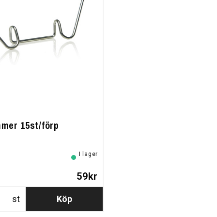
mer 15st/förp
I lager
59kr
st
Köp