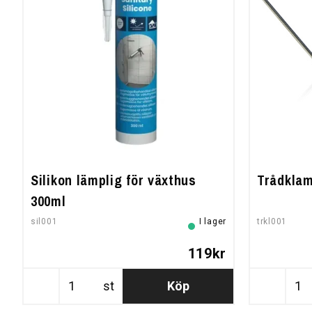
Silikon lämplig för växthus
Trådklam
300ml
sil001
I lager
trkl001
119kr
st
Köp