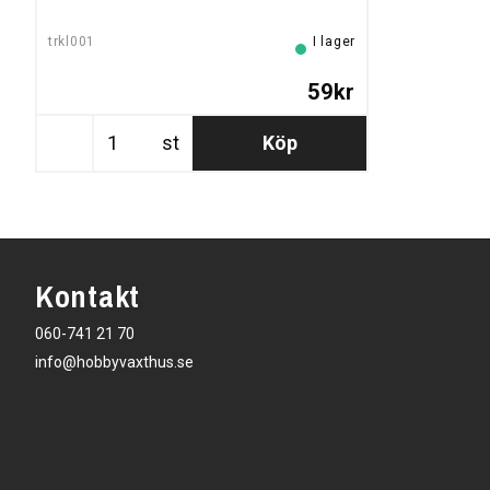
trkl001
I lager
59kr
st
Köp
Kontakt
060-741 21 70
info@hobbyvaxthus.se