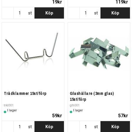
19kr
119kr
st
Köp
st
Köp
Trådklammer 15st/förp
Glashållare (3mm glas)
15st/förp
trkl001
glh001
I lager
I lager
59kr
57kr
st
Köp
st
Köp