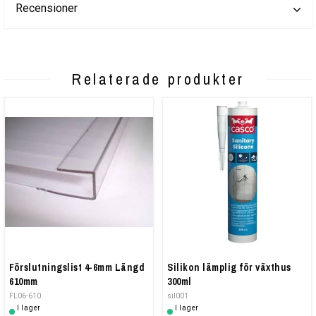
Recensioner
Relaterade produkter
Förslutningslist 4-6mm Längd
Silikon lämplig för växthus
610mm
300ml
FL06-610
sil001
I lager
I lager