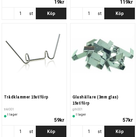
19kr
119kr
st
Köp
st
Köp
Trådklammer 15st/förp
Glashållare (3mm glas)
15st/förp
trkl001
glh001
I lager
I lager
59kr
57kr
st
Köp
st
Köp