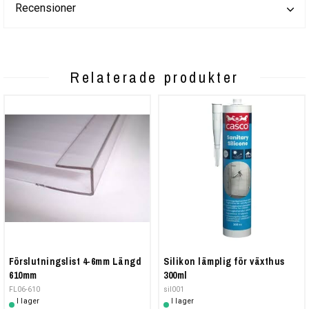
Recensioner
Relaterade produkter
Förslutningslist 4-6mm Längd
Silikon lämplig för växthus
610mm
300ml
FL06-610
sil001
I lager
I lager