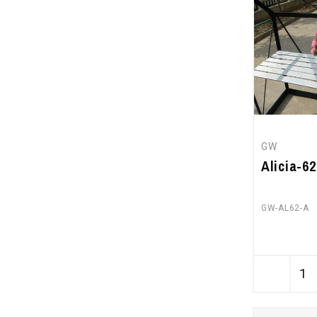
GW
Alicia-62
GW-AL62-A