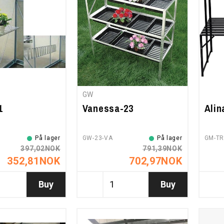
GW
1
Vanessa-23
Alin
På lager
GW-23-VA
På lager
GM-TR
397,02NOK
791,39NOK
352,81NOK
702,97NOK
Buy
Buy