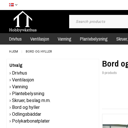
Drivhus
Ventilasjon
Vanning
Plantebelysning
Skruer
HJEM
BORD OG HYLLER
Bord og
Utvalg
Drivhus
9 products
Ventilasjon
Vanning
Plantebelysning
Skruer, beslag m.m.
Bord og hyller
Odlingsbäddar
Polykarbonatplater