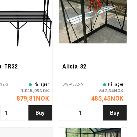
a-TR32
Alicia-32
32-S
På lager
GW-AL32-A
På lager
1.015,99NOK
547,34NOK
879,81NOK
485,45NOK
Buy
Buy