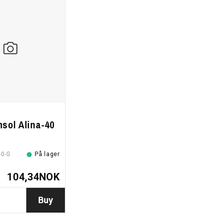
nsol Alina-40
0-S
På lager
104,34NOK
Buy