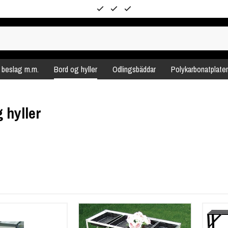
, beslag m.m.
Bord og hyller
Odlingsbäddar
Polykarbonatplater
 hyller