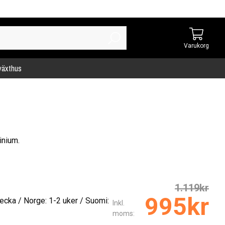
Varukorg
 växthus
inium.
1.119kr
995kr
ecka / Norge: 1-2 uker / Suomi:
Inkl.
moms: