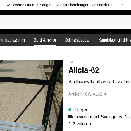
Leverans inom 3-7 dagar
Säkra betalningar
Snabb kundtjänst
var, beslag mm
Bord & hyllor
Odlingsbäddar
Kanalplast till ditt
GW
Alicia-62
Växthushylla tillverkad av alum
Artikelnr GW-AL62-A
I lager
Leveranstid: Sverige: ca 1 v
1-2 viikkoa