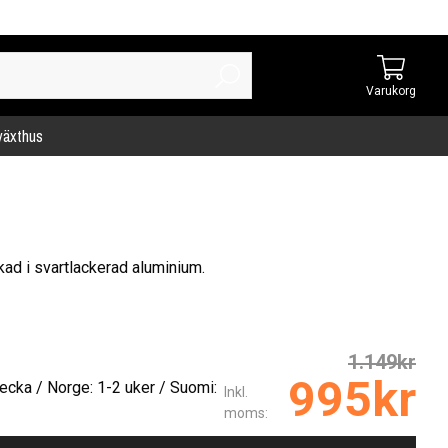
Varukorg
 växthus
rkad i svartlackerad aluminium.
1.149kr
995kr
ecka / Norge: 1-2 uker / Suomi:
Inkl.
moms: