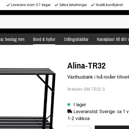
Leverans inom 3-7 dagar
Säkra betalningar
Snabb kundtjänst
var, beslag mm
Bord & hyllor
Odlingsbäddar
Kanalplast till ditt
Alina-TR32
Växthusbänk i två nivåer tillve
Artikelnr GM-TR32-S
I lager
Leveranstid: Sverige: ca 1 v
1-2 viikkoa