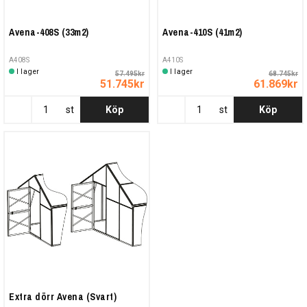
Avena-408S (33m2)
Avena-410S (41m2)
A408S
A410S
I lager
I lager
57.495kr
68.745kr
51.745kr
61.869kr
st
Köp
st
Köp
Extra dörr Avena (Svart)