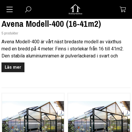
Avena Modell-400 (16-41m2)
5 produkter
Avena Modell-400 är vårt näst bredaste modell av växthus
med en bredd på 4 meter. Finns i storlekar från 16 till 41m2.
Den stabila aluminiumramen är pulverlackerad i svart och
växthuset har 10mm kanalplast för att ge en god stabilitet och
Läs mer
isolering. Växthuset har en dubbeldörr av gångjärnstyp och en
av dem är delbar så att övre halvan går att öppna för extra
ventilation medans den undre halvan förhindrar t.ex. husdjur att
gå in. Dörröppningen är nästan 2m bred.