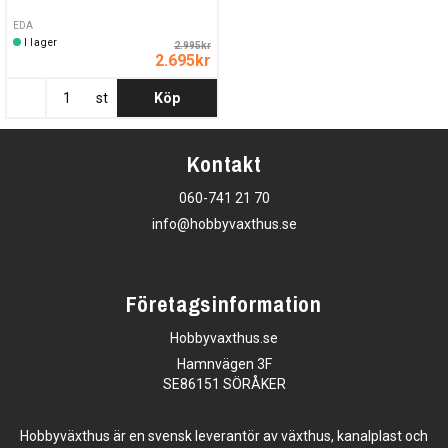
EDA
I lager
2.995kr
2.695kr
st
Köp
Kontakt
060-741 21 70
info@hobbyvaxthus.se
Företagsinformation
Hobbyvaxthus.se
Hamnvägen 3F
SE86151 SÖRÅKER
Hobbyväxthus är en svensk leverantör av växthus, kanalplast och