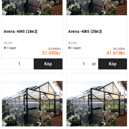
Avena-404S (16m2)
Avena-406S (25m2)
A404S
A406S
I lager
I lager
34.995kr
46.245kr
31.495kr
41.619kr
Köp
st
Köp