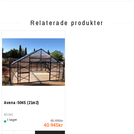
Relaterade produkter
Avena-504S (21m2)
A504S
I lager
45.495kr
40.945kr