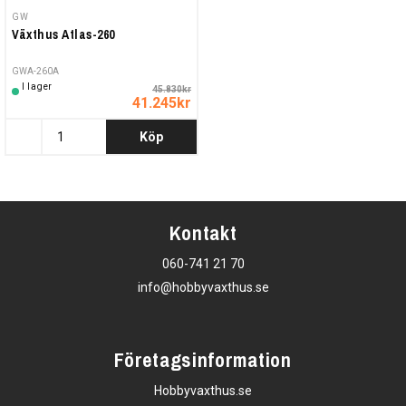
GW
Växthus Atlas-260
GWA-260A
I lager
45.830kr
41.245kr
Köp
Kontakt
060-741 21 70
info@hobbyvaxthus.se
Företagsinformation
Hobbyvaxthus.se