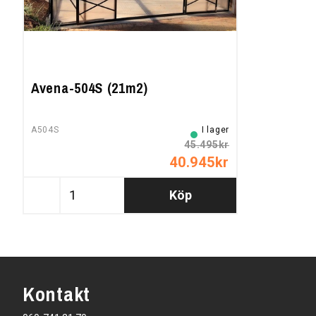
Avena-504S (21m2)
A504S
I lager
45.495kr
40.945kr
Köp
Kontakt