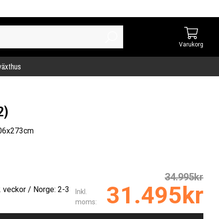
Varukorg
 växthus
2)
406x273cm
34.995kr
31.495kr
2 veckor / Norge: 2-3
Inkl.
moms: