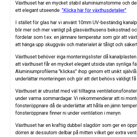
Växthuset har en mycket stabil aluminiumstomme och den
ett elegant utseende.
"Klicka här för växthusdetaljer"
I stället för glas har vi använt 10mm UV-beständig kanal
blir mer och mer vanligt på glasväxthusens bekostnad och 
fördelar som t.ex. en jämnare temperatur som gör att växte
att hänga upp skuggväv och materialet är tåligt och säker
Växthuset behöver inga monteringslister då kanalplasten sk
att växthuset får en mycket elegant utsida utan synliga fäst
Aluminiumprofilerna "klickas" ihop genom ett unikt självl
underlättar monteringen och gör att det behövs väldigt få 
Växthuset är utrustat med väl tilltagna ventilationsfönster
under varma sommardagar. Vi rekommenderar att ni mont
fönsteröppnare då de underlättar att hålla en jämn temper
fönsteröppnare finner ni under ventilation i menyn.
Växthuset har en kraftig dubbel slagdörr som ger en öpp
dörren är dessutom delbar på mitten vilket ger extra venti