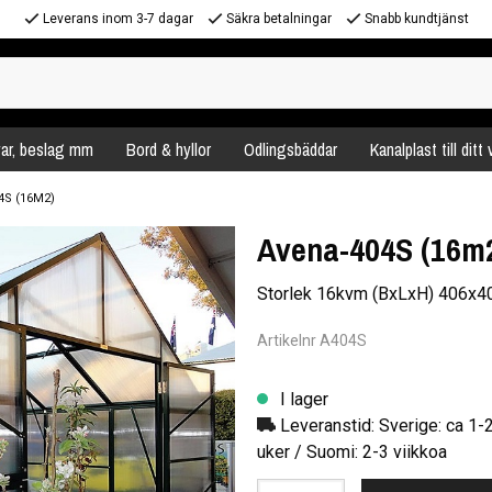
Leverans inom 3-7 dagar
Säkra betalningar
Snabb kundtjänst
var, beslag mm
Bord & hyllor
Odlingsbäddar
Kanalplast till ditt
4S (16M2)
Avena-404S (16m
Storlek 16kvm (BxLxH) 406x
Artikelnr A404S
I lager
Leveranstid: Sverige: ca 1-
uker / Suomi: 2-3 viikkoa