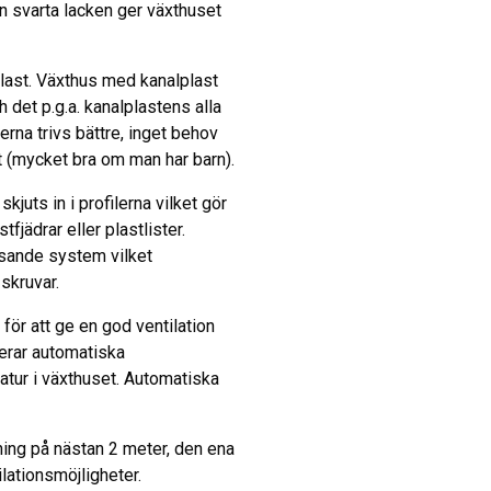
 svarta lacken ger växthuset
plast. Växthus med kanalplast
det p.g.a. kanalplastens alla
rna trivs bättre, inget behov
t (mycket bra om man har barn).
juts in i profilerna vilket gör
fjädrar eller plastlister.
åsande system vilket
skruvar.
 för att ge en god ventilation
erar automatiska
atur i växthuset. Automatiska
ning på nästan 2 meter, den ena
lationsmöjligheter.