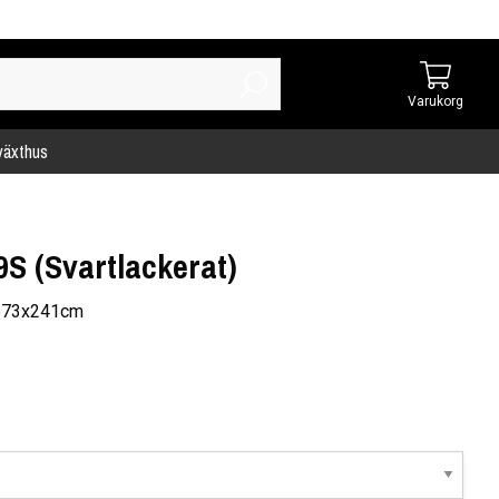
Varukorg
 växthus
9S (Svartlackerat)
x573x241cm