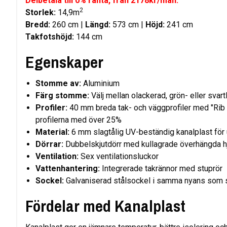
Delbetala till 0% ränta, från 2178kr/mån.
2
Storlek:
14,9m
Bredd:
260 cm |
Längd:
573 cm |
Höjd:
241 cm
Takfotshöjd:
144 cm
Egenskaper
Stomme av:
Aluminium
Färg stomme:
Välj mellan olackerad, grön- eller sv
Profiler:
40 mm breda tak- och väggprofiler med "Rib
profilerna med över 25%
Material:
6 mm slagtålig UV-beständig kanalplast för 
Dörrar:
Dubbelskjutdörr med kullagrade överhängda h
Ventilation:
Sex ventilationsluckor
Vattenhantering:
Integrerade takrännor med stuprör
Sockel:
Galvaniserad stålsockel i samma nyans som
Fördelar med Kanalplast