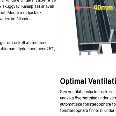
är tåligare än glas. Växter trivs
v skuggväv. Kanalplast är även
erhet. Med 6 mm tjocklek
 väderförhållanden.
gör det enkelt att montera
rofilernas styrka med över 25%,
Optimal Ventilat
Sex ventilationsluckor säkerstäl
undvika överhettning under va
automatiska fönsteröppnare för att 
fönsteröppnare finner ni under 