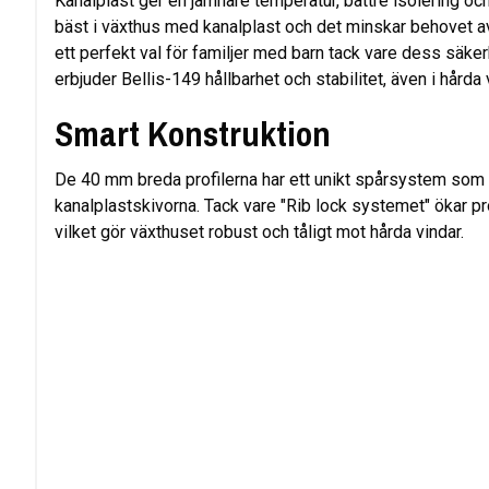
Kanalplast ger en jämnare temperatur, bättre isolering och 
bäst i växthus med kanalplast och det minskar behovet a
ett perfekt val för familjer med barn tack vare dess säk
erbjuder Bellis-149 hållbarhet och stabilitet, även i hårda
Smart Konstruktion
De 40 mm breda profilerna har ett unikt spårsystem som 
kanalplastskivorna. Tack vare "Rib lock systemet" ökar p
vilket gör växthuset robust och tåligt mot hårda vindar.