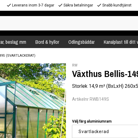
Leverans inom 3-7 dagar
Säkra betalningar
Snabb kundtjänst
var, beslag mm
Bord & hyllor
Odlingsbäddar
Kanalplast till ditt
49S (SVARTLACKERAT)
RW
Växthus Bellis-14
Storlek 14,9 m² (BxLxH) 260
Artikelnr RWB149S
Välj färg aluminiumram