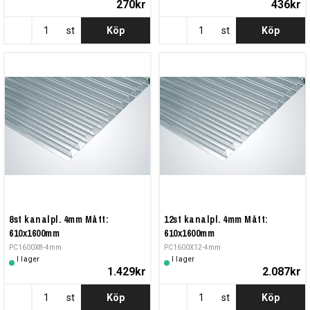
270kr
436kr
st
Köp
st
Köp
8st kanalpl. 4mm Mått:
12st kanalpl. 4mm Mått:
610x1600mm
610x1600mm
PC1600X8-4mm
PC1600X12-4mm
I lager
I lager
1.429kr
2.087kr
st
Köp
st
Köp