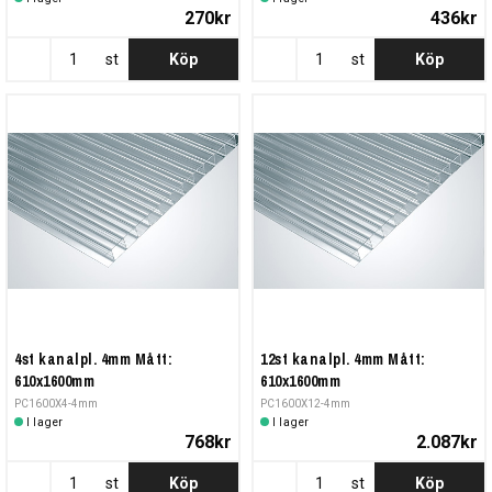
270kr
436kr
st
Köp
st
Köp
4st kanalpl. 4mm Mått:
12st kanalpl. 4mm Mått:
610x1600mm
610x1600mm
PC1600X4-4mm
PC1600X12-4mm
I lager
I lager
768kr
2.087kr
st
Köp
st
Köp