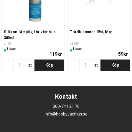
Silikon lämplig för växthus
Trådklammer 15st/förp
300ml
sil001
trkl001
I lager
I lager
119kr
59kr
st
Köp
st
Köp
Kontakt
060-741 21 70
info@hobbyvaxthus.se