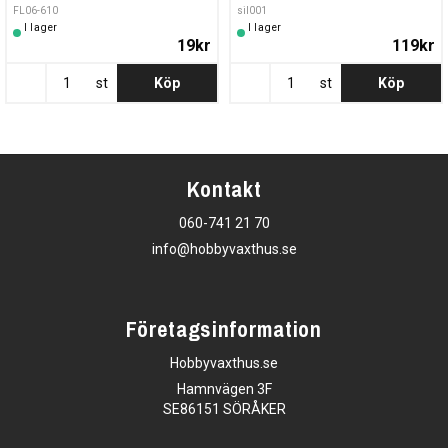
FL06-610
sil001
I lager
I lager
19kr
119kr
st
Köp
st
Köp
Kontakt
060-741 21 70
info@hobbyvaxthus.se
Företagsinformation
Hobbyvaxthus.se
Hamnvägen 3F
SE86151 SÖRÅKER