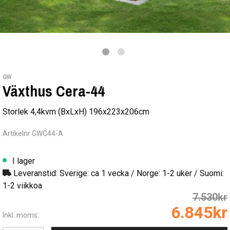
GW
Växthus Cera-44
Storlek 4,4kvm (BxLxH) 196x223x206cm
Artikelnr GWC44-A
I lager
Leveranstid: Sverige: ca 1 vecka / Norge: 1-2 uker / Suomi:
1-2 viikkoa
7.530kr
6.845kr
Inkl. moms: