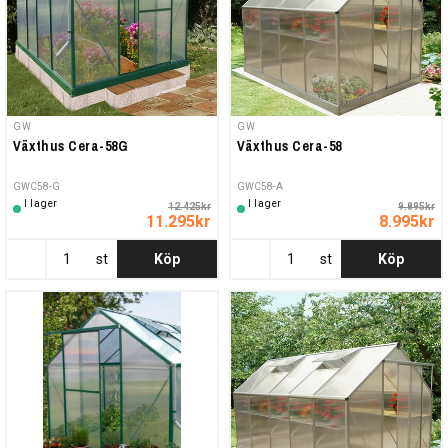
GW
GW
Växthus Cera-58G
Växthus Cera-58
GWC58-G
GWC58-A
I lager
I lager
12.425kr
9.895kr
11.295kr
8.995kr
st
Köp
st
Köp