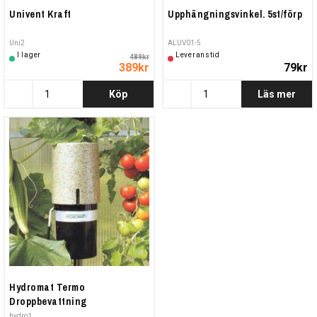
Univent Kraft
Upphängningsvinkel. 5st/förp
Uni2
ALUV01-5
I lager
Leveranstid
489kr
389kr
79kr
Köp
Läs mer
Hydromat Termo
Droppbevattning
hydro1