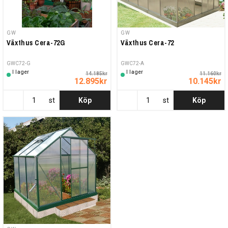
GW
GW
Växthus Cera-72G
Växthus Cera-72
GWC72-G
GWC72-A
I lager
I lager
14.185kr
11.160kr
12.895kr
10.145kr
st
Köp
st
Köp