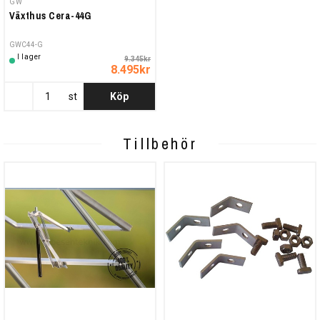
GW
Växthus Cera-44G
GWC44-G
I lager
9.345kr
8.495kr
st
Köp
Tillbehör