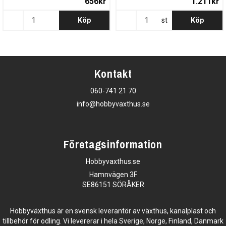
656kr
1.211kr
Köp
st
Köp
Kontakt
060-741 21 70
info@hobbyvaxthus.se
Företagsinformation
Hobbyvaxthus.se
Hamnvägen 3F
SE86151 SÖRÅKER
Hobbyväxthus är en svensk leverantör av växthus, kanalplast och
tillbehör för odling. Vi levererar i hela Sverige, Norge, Finland, Danmark