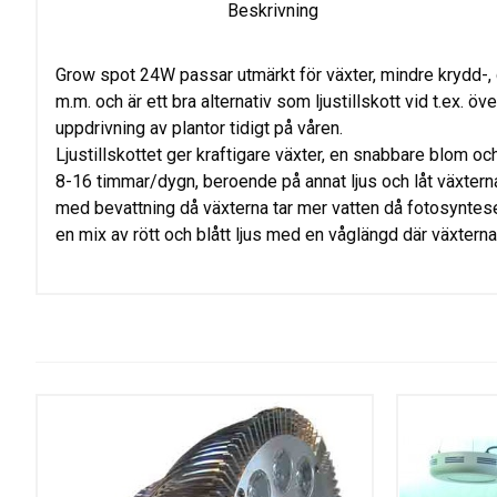
Beskrivning
Grow spot 24W passar utmärkt för växter, mindre krydd-,
m.m. och är ett bra alternativ som ljustillskott vid t.ex. öve
uppdrivning av plantor tidigt på våren.
Ljustillskottet ger kraftigare växter, en snabbare blom oc
8-16 timmar/dygn, beroende på annat ljus och låt växterna
med bevattning då växterna tar mer vatten då fotosyntes
en mix av rött och blått ljus med en våglängd där växterna 