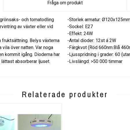
Fråga om produkt
 grönsaks- och tomatodling
-Storlek armatur: Ø120x125m
rvintring av växter eller vid
-Sockel: E27
-Effekt: 24W
h fruktsättning. Belys växterna
-Antal dioder: 12st á 2W
 vila över natten. Var noga
-Färgkvot (Röd 660nm:Blå 460n
en kommit igång. Dioderna har
-Ljusspridning i grader: 60 (uta
lättast absorberar ljuset.
-Livslängd: >50 000 timmar
Relaterade produkter