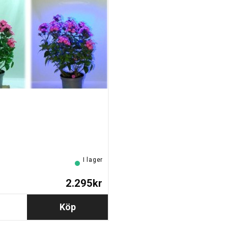
I lager
2.295kr
Köp