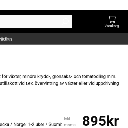
Varukorg
 växthus
för växter, mindre krydd-, grönsaks- och tomatodling m.m.
stillskott vid t.ex. övervintring av växter eller vid uppdrivning
895kr
Inkl.
ecka / Norge: 1-2 uker / Suomi:
moms: