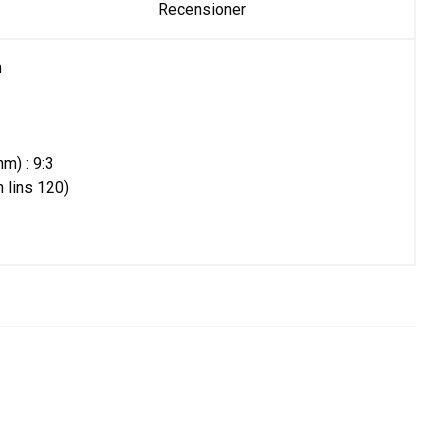
Recensioner
m
m) : 9:3
n lins 120)