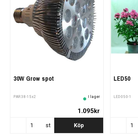
30W Grow spot
LED50
PAR38-15x2
I lager
LED050-1
1.095kr
st
Köp