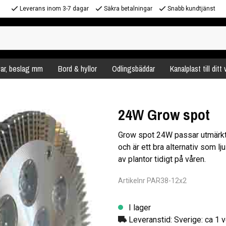
Leverans inom 3-7 dagar
Säkra betalningar
Snabb kundtjänst
var, beslag mm
Bord & hyllor
Odlingsbäddar
Kanalplast till ditt
24W Grow spot
Grow spot 24W passar utmärkt 
och är ett bra alternativ som lju
av plantor tidigt på våren.
Artikelnr PAR38-12x2
I lager
Leveranstid: Sverige: ca 1 v