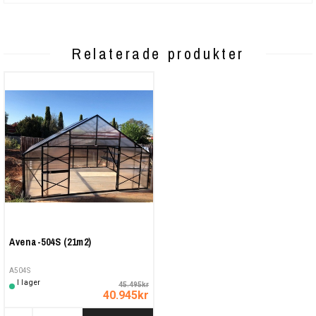
Relaterade produkter
Avena-504S (21m2)
A504S
I lager
45.495kr
40.945kr