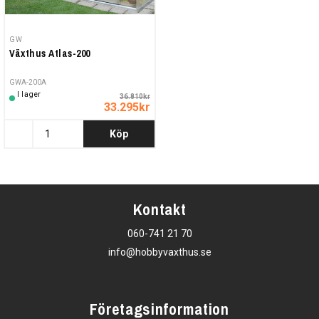
GW
Växthus Atlas-200
GWA-200A
I lager
36.810kr
33.295kr
Köp
Kontakt
060-741 21 70
info@hobbyvaxthus.se
Företagsinformation