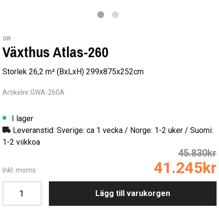
GW
Växthus Atlas-260
Storlek 26,2 m² (BxLxH) 299x875x252cm
Artikelnr GWA-260A
I lager
Leveranstid: Sverige: ca 1 vecka / Norge: 1-2 uker / Suomi:
1-2 viikkoa
45.830kr
41.245kr
Inkl. moms:
Lägg till varukorgen