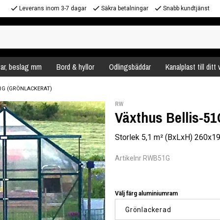
Leverans inom 3-7 dagar
Säkra betalningar
Snabb kundtjänst
var, beslag mm
Bord & hyllor
Odlingsbäddar
Kanalplast till ditt
1G (GRÖNLACKERAT)
RW
Växthus Bellis-51
Storlek 5,1 m² (BxLxH) 260x
Artikelnr RWB51G
Välj färg aluminiumram