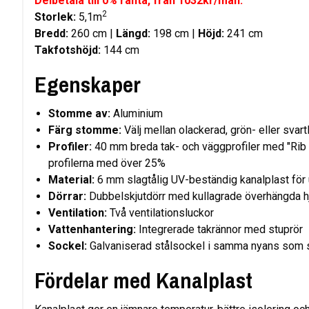
Delbetala till 0% ränta, från 1032kr/mån.
2
Storlek:
5,1m
Bredd:
260 cm |
Längd:
198 cm |
Höjd:
241 cm
Takfotshöjd:
144 cm
Egenskaper
Stomme av:
Aluminium
Färg stomme:
Välj mellan olackerad, grön- eller sv
Profiler:
40 mm breda tak- och väggprofiler med "Rib
profilerna med över 25%
Material:
6 mm slagtålig UV-beständig kanalplast för 
Dörrar:
Dubbelskjutdörr med kullagrade överhängda h
Ventilation:
Två ventilationsluckor
Vattenhantering:
Integrerade takrännor med stuprör
Sockel:
Galvaniserad stålsockel i samma nyans som
Fördelar med Kanalplast