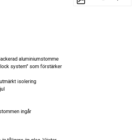
artlackerad aluminiumstomme
 lock system" som förstärker
utmärkt isolering
jul
 stommen ingår