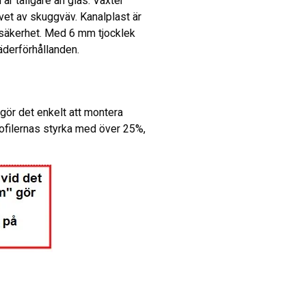
är tåligare än glas. Växter
vet av skuggväv. Kanalplast är
s säkerhet. Med 6 mm tjocklek
väderförhållanden.
gör det enkelt att montera
rofilernas styrka med över 25%,