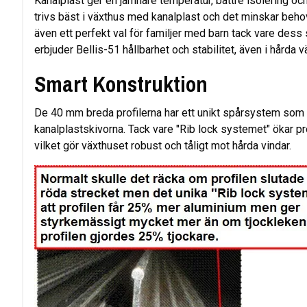
Kanalplast ger en jämnare temperatur, bättre isolering och 
trivs bäst i växthus med kanalplast och det minskar beho
även ett perfekt val för familjer med barn tack vare des
erbjuder Bellis-51 hållbarhet och stabilitet, även i hårda 
Smart Konstruktion
De 40 mm breda profilerna har ett unikt spårsystem som 
kanalplastskivorna. Tack vare "Rib lock systemet" ökar p
vilket gör växthuset robust och tåligt mot hårda vindar.