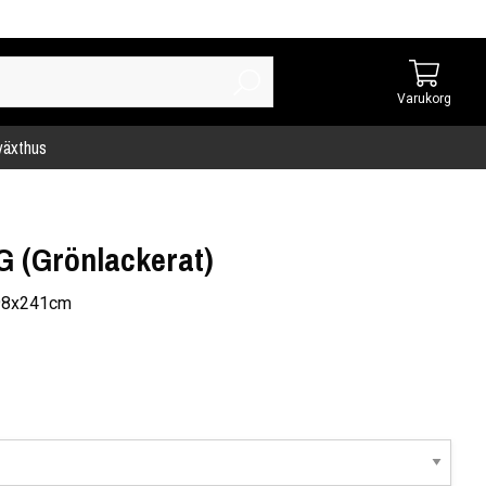
Varukorg
 växthus
G (Grönlackerat)
198x241cm