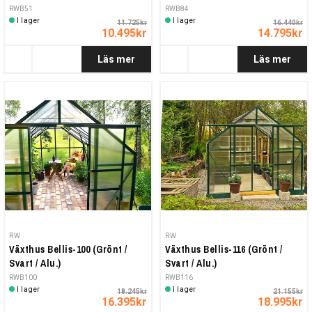
RWB51
RWB84
I lager
I lager
11.725kr
16.440kr
10.495kr
14.795kr
Läs mer
Läs mer
RW
RW
Växthus Bellis-100 (Grönt /
Växthus Bellis-116 (Grönt /
Svart / Alu.)
Svart / Alu.)
RWB100
RWB116
I lager
I lager
18.245kr
21.155kr
16.395kr
18.995kr