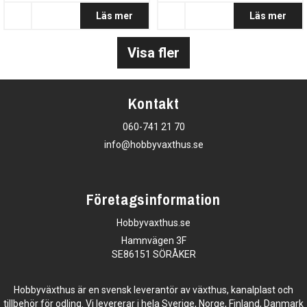
Läs mer
Läs mer
Visa fler
Kontakt
060-741 21 70
info@hobbyvaxthus.se
Företagsinformation
Hobbyvaxthus.se
Hamnvägen 3F
SE86151 SÖRÅKER
Hobbyväxthus är en svensk leverantör av växthus, kanalplast och
tillbehör för odling. Vi levererar i hela Sverige, Norge, Finland, Danmark