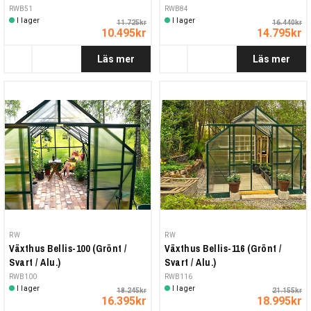
RWB51
RWB84
I lager
I lager
11.725kr
16.440kr
10.495kr
14.795kr
Läs mer
Läs mer
RW
RW
Växthus Bellis-100 (Grönt /
Växthus Bellis-116 (Grönt /
Svart / Alu.)
Svart / Alu.)
RWB100
RWB116
I lager
I lager
18.245kr
21.155kr
16.395kr
18.995kr