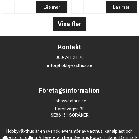
Läs mer
Läs mer
Visa fler
Kontakt
060-741 21 70
info@hobbyvaxthus.se
Företagsinformation
Hobbyvaxthus.se
Hamnvägen 3F
SE86151 SÖRÅKER
Hobbyväxthus är en svensk leverantör av växthus, kanalplast och
tillbehör för odling. Vi levererar i hela Sverige, Norge, Finland, Danmark