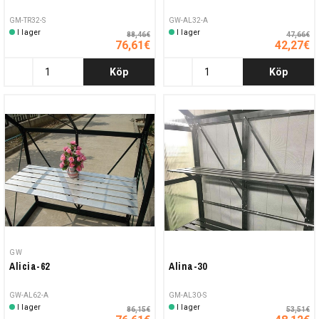
GM-TR32-S
GW-AL32-A
I lager
I lager
88,46€
47,66€
76,61€
42,27€
Köp
Köp
GW
Alicia-62
Alina-30
GW-AL62-A
GM-AL30-S
I lager
I lager
86,15€
53,51€