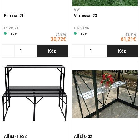
GW
Felicia-21
Vanessa-23
Felicia-21
GW-23-VA
I lager
I lager
34,57€
68,91€
30,72€
61,21€
Köp
Köp
Alina-TR32
Alicia-32