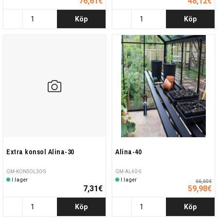
76,61€
48,12€
Köp
Köp
Extra konsol Alina-30
Alina-40
GM-KONSOL30-S
GM-AL40-S
I lager
I lager
66,60€
7,31€
59,98€
Köp
Köp