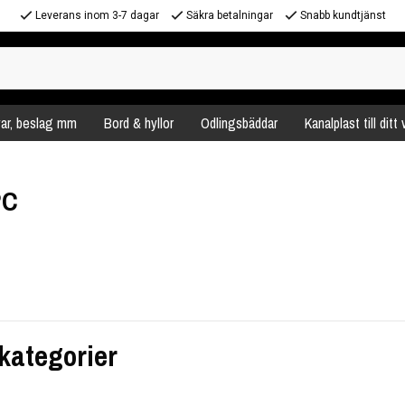
Leverans inom 3-7 dagar
Säkra betalningar
Snabb kundtjänst
var, beslag mm
Bord & hyllor
Odlingsbäddar
Kanalplast till ditt
PC
kategorier