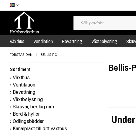
Växthus
Ventilation
Bevattning
Växtbelysning
Skru
FÖRSTASIDAN
BELLIS-PC
Bellis-
Sortiment
Växthus
Ventilation
Bevattning
Växtbelysning
Skruvar, beslag mm
Bord & hyllor
Under
Odlingsbäddar
Kanalplast till ditt växthus