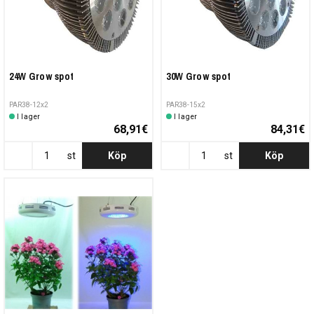
24W Grow spot
30W Grow spot
PAR38-12x2
PAR38-15x2
I lager
I lager
68,91€
84,31€
st
Köp
st
Köp