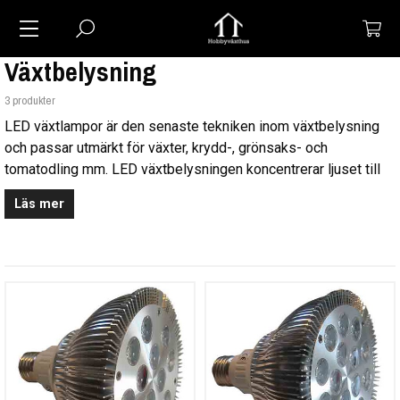
Växtbelysning
3 produkter
LED växtlampor är den senaste tekniken inom växtbelysning
och passar utmärkt för växter, krydd-, grönsaks- och
tomatodling mm. LED växtbelysningen koncentrerar ljuset till
de våglängder som växternas fotosyntes kräver och ger inte
Läs mer
ljus utanför dessa våglängder vilket gör att man kan spara upp
till 80 % av energiförbrukningen jämfört med andra traditionella
ljuskällor för växter.