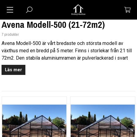
Avena Modell-500 (21-72m2)
7 produkter
Avena Modell-500 är vårt bredaste och största modell av
växthus med en bredd på 5 meter. Finns i storlekar från 21 till
72m2. Den stabila aluminiumramen är pulverlackerad i svart
och växthuset har 10mm kanalplast för att ge en god stabilitet
Läs mer
och isolering. Växthuset har en dubbeldörr av gångjärnstyp och
en av dem är delbar så att övre halvan går att öppna för extra
ventilation medans den undre halvan förhindrar t.ex. husdjur att
gå in. Dörröppningen är nästan 2m bred.