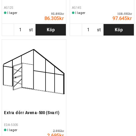
A512S
A514S
I lager
I lager
95.895kr
108.495kr
86.305kr
97.645kr
st
Köp
st
Köp
Extra dörr Avena-500 (Svart)
EDA-500S
I lager
2.995kr
2.695kr