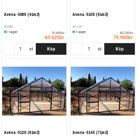
Avena-508S (41m2)
Avena-510S (51m2)
A508S
A510S
I lager
I lager
70.695kr
83.295kr
63.625kr
74.965kr
st
Köp
st
Köp
Avena-512S (61m2)
Avena-514S (71m2)