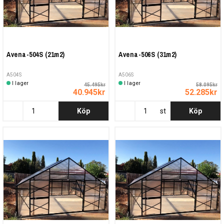
Avena-504S (21m2)
Avena-506S (31m2)
A504S
A506S
I lager
I lager
45.495kr
58.095kr
40.945kr
52.285kr
Köp
st
Köp