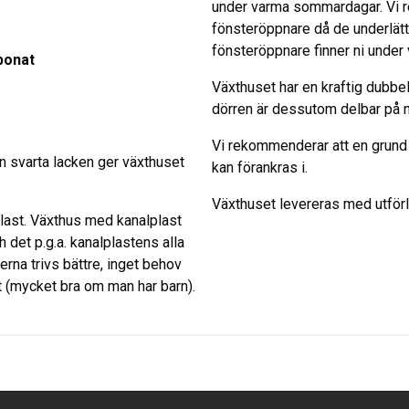
under varma sommardagar. Vi r
fönsteröppnare då de underlätta
fönsteröppnare finner ni under 
bonat
Växthuset har en kraftig dubbe
dörren är dessutom delbar på mi
Vi rekommenderar att en grund 
 svarta lacken ger växthuset
kan förankras i.
Växthuset levereras med utför
plast. Växthus med kanalplast
det p.g.a. kanalplastens alla
rna trivs bättre, inget behov
t (mycket bra om man har barn).