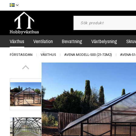
Växthus
Ventilation
Bevattning
Växtbelysning
Skru
FÖRSTASIDAN
VÄXTHUS
AVENA MODELL-500 (21-72M2)
AVENA-51