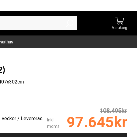
Varukorg
 växthus
2)
1407x302cm
108.495kr
97.645kr
2 veckor / Levereras
Inkl.
moms: