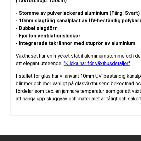
(Takfotshöjd: 150cm)
- Stomme av pulverlackerad aluminium (Färg: Svart)
- 10mm slagtålig kanalplast av UV-beständig polykar
- Dubbel slagdörr
- Fjorton ventilationsluckor
- Integrerade takrännor med stuprör av aluminium
Växthuset har en mycket stabil aluminiumstomme och den
ett elegant utseende.
"Klicka här för växthusdetaljer"
I stället för glas har vi använt 10mm UV-beständig kanal
blir mer och mer vanligt på glasväxthusens bekostnad och 
fördelar som t.ex. en jämnare temperatur som gör att växte
att hänga upp skuggväv och materialet är tåligt och säker