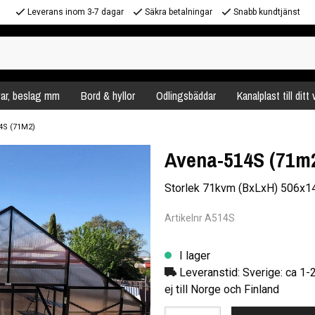
Leverans inom 3-7 dagar
Säkra betalningar
Snabb kundtjänst
var, beslag mm
Bord & hyllor
Odlingsbäddar
Kanalplast till ditt
4S (71M2)
Avena-514S (71m
Storlek 71kvm (BxLxH) 506x
Artikelnr A514S
I lager
Leveranstid: Sverige: ca 1-
ej till Norge och Finland