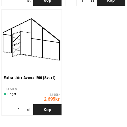
st
Köp
st
Köp
Extra dörr Avena-500 (Svart)
EDA-500S
I lager
2.995kr
2.695kr
st
Köp