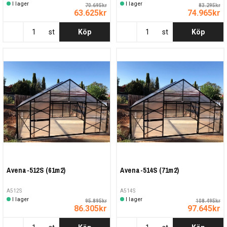
I lager
I lager
70.695kr
83.295kr
63.625kr
74.965kr
st
Köp
st
Köp
Avena-512S (61m2)
Avena-514S (71m2)
A512S
A514S
I lager
I lager
95.895kr
108.495kr
86.305kr
97.645kr