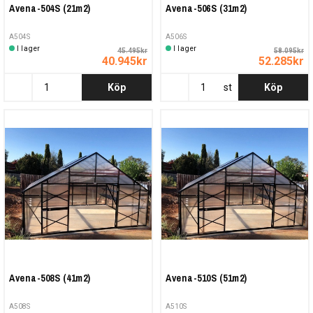
Avena-504S (21m2)
Avena-506S (31m2)
A504S
A506S
I lager
I lager
45.495kr
58.095kr
40.945kr
52.285kr
Köp
st
Köp
Avena-508S (41m2)
Avena-510S (51m2)
A508S
A510S