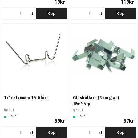
19kr
119kr
st
Köp
st
Köp
Trådklammer 15st/förp
Glashållare (3mm glas)
15st/förp
trkl001
glh001
I lager
I lager
59kr
57kr
st
Köp
st
Köp