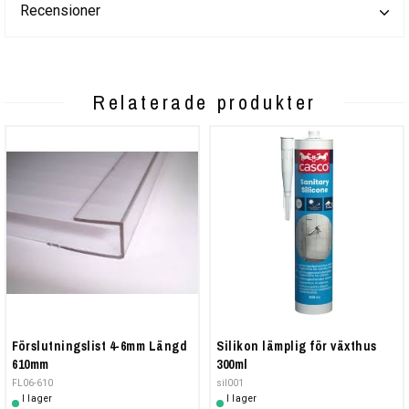
Recensioner
Relaterade produkter
Förslutningslist 4-6mm Längd
Silikon lämplig för växthus
610mm
300ml
FL06-610
sil001
I lager
I lager