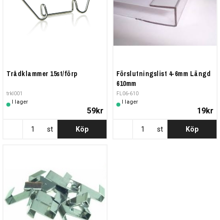
Trådklammer 15st/förp
Förslutningslist 4-6mm Längd
610mm
trkl001
FL06-610
I lager
I lager
59kr
19kr
st
Köp
st
Köp