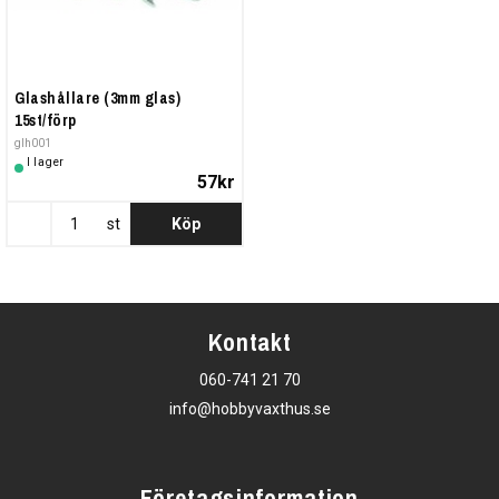
Glashållare (3mm glas)
15st/förp
glh001
I lager
57kr
st
Köp
Kontakt
060-741 21 70
info@hobbyvaxthus.se
Företagsinformation