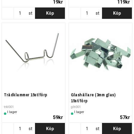
19kr
119kr
st
Köp
st
Köp
Trådklammer 15st/förp
Glashållare (3mm glas)
15st/förp
trkl001
glh001
I lager
I lager
59kr
57kr
st
Köp
st
Köp