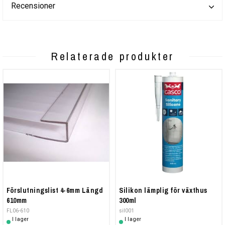
Recensioner
Relaterade produkter
Förslutningslist 4-6mm Längd
Silikon lämplig för växthus
610mm
300ml
FL06-610
sil001
I lager
I lager