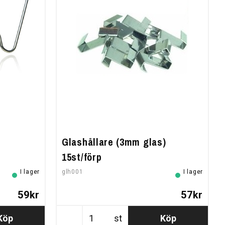
Glashållare (3mm glas)
15st/förp
I lager
glh001
I lager
59kr
57kr
Köp
st
Köp