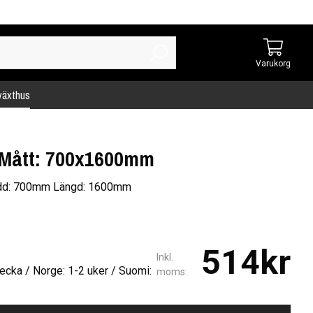
Varukorg
 växthus
 Mått: 700x1600mm
edd: 700mm Längd: 1600mm
514kr
Inkl.
ecka / Norge: 1-2 uker / Suomi:
moms: