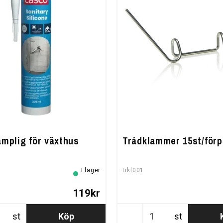
lämplig för växthus
Trådklammer 15st/förp
I lager
trkl001
119kr
st
Köp
st