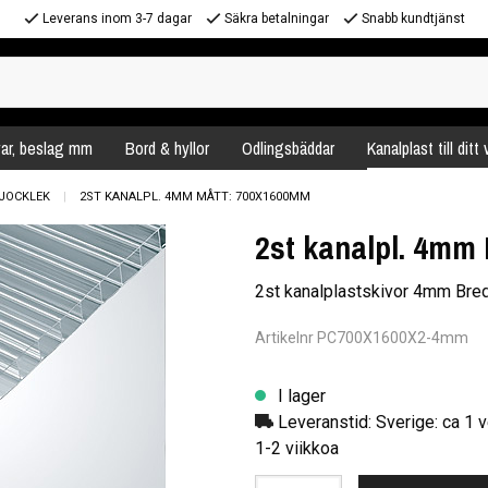
Leverans inom 3-7 dagar
Säkra betalningar
Snabb kundtjänst
var, beslag mm
Bord & hyllor
Odlingsbäddar
Kanalplast till ditt
JOCKLEK
2ST KANALPL. 4MM MÅTT: 700X1600MM
2st kanalpl. 4mm
2st kanalplastskivor 4mm Br
Artikelnr PC700X1600X2-4mm
I lager
Leveranstid: Sverige: ca 1 v
1-2 viikkoa