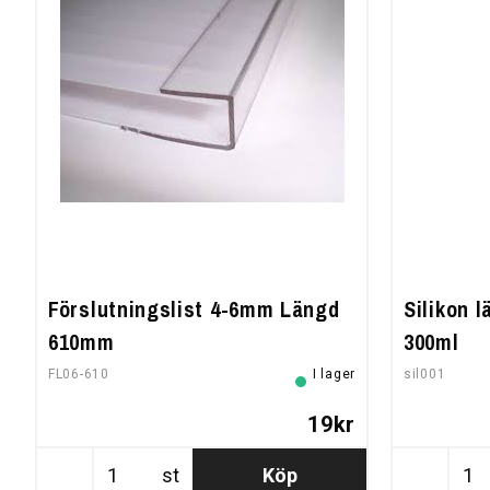
Förslutningslist 4-6mm Längd
Silikon 
610mm
300ml
FL06-610
I lager
sil001
19kr
st
Köp