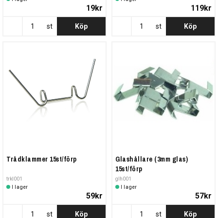
19kr
119kr
st
Köp
st
Köp
Trådklammer 15st/förp
Glashållare (3mm glas)
15st/förp
trkl001
glh001
I lager
I lager
59kr
57kr
st
Köp
st
Köp