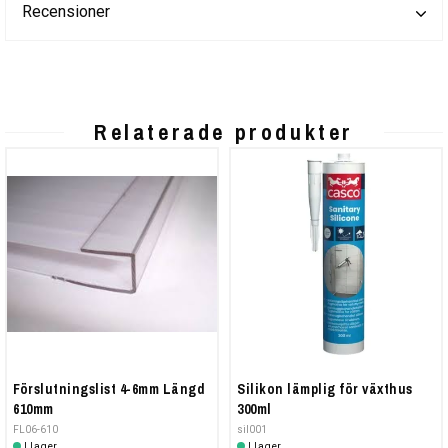
Recensioner
Relaterade produkter
Förslutningslist 4-6mm Längd
Silikon lämplig för växthus
610mm
300ml
FL06-610
sil001
I lager
I lager