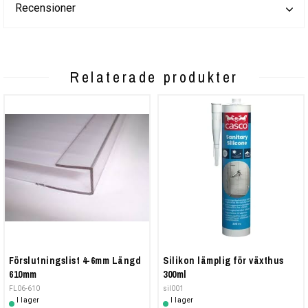
Recensioner
Relaterade produkter
Förslutningslist 4-6mm Längd
Silikon lämplig för växthus
610mm
300ml
FL06-610
sil001
I lager
I lager