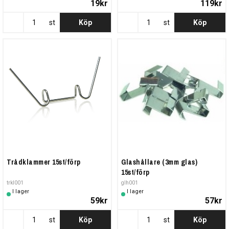
19kr
119kr
st
Köp
st
Köp
Trådklammer 15st/förp
Glashållare (3mm glas)
15st/förp
trkl001
glh001
I lager
I lager
59kr
57kr
st
Köp
st
Köp